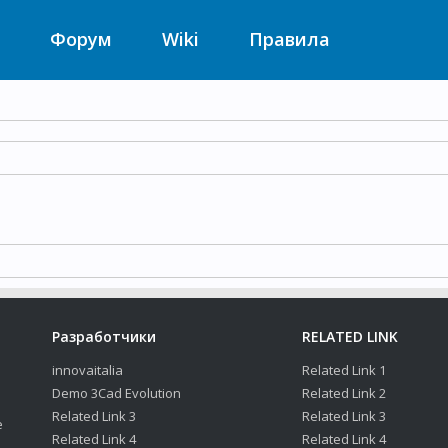
Форум
Wiki
Правила
Разработчики
RELATED LINK
innovaitalia
Related Link 1
Demo 3Cad Evolution
Related Link 2
Related Link 3
Related Link 3
е
Related Link 4
Related Link 4