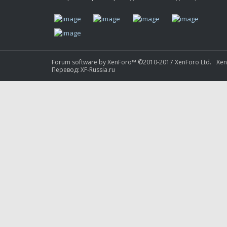
Forum software by XenForo™
©2010-2017 XenForo Ltd.
Xe
Перевод:
XF-Russia.ru