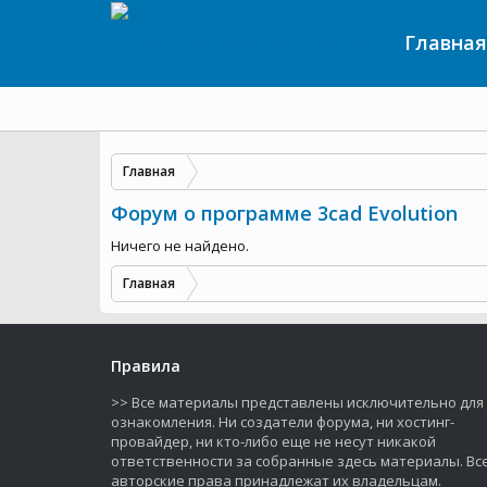
Главная
Главная
Форум о программе 3cad Evolution
Ничего не найдено.
Главная
Правила
>> Все материалы представлены исключительно для
ознакомления. Ни создатели форума, ни хостинг-
провайдер, ни кто-либо еще не несут никакой
ответственности за собранные здесь материалы. Вс
авторские права принадлежат их владельцам.