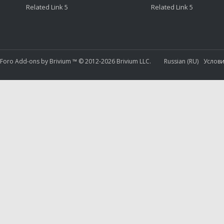
Related Link 5
Related Link 5
nForo
Add-ons by Brivium
™ © 2012-2026 Brivium LLC.
Russian (RU)
Услови