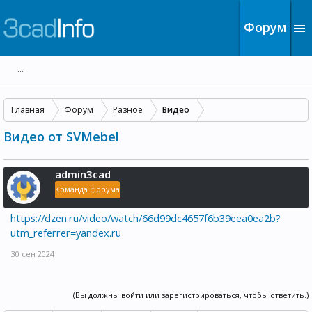
Форум
...
Главная
Форум
Разное
Видео
Видео от SVMebel
admin3cad
Команда форума
https://dzen.ru/video/watch/66d99dc4657f6b39eea0ea2b?
utm_referrer=yandex.ru
30 сен 2024
(Вы должны войти или зарегистрироваться, чтобы ответить.)