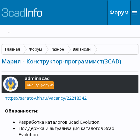
Форум
...
Главная
Форум
Разное
Вакансии
Мария - Конструктор-программист(3CAD)
admin3cad
Команда форума
https://saratov.hh.ru/vacancy/22218342
Обязанности:
Разработка каталогов 3cad Evolution.
Поддержка и актуализация каталогов 3cad
Evolution.