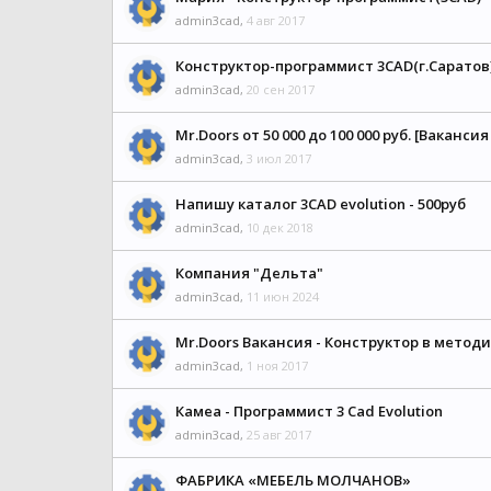
admin3cad
,
4 авг 2017
Конструктор-программист 3CAD(г.Саратов
admin3cad
,
20 сен 2017
Mr.Doors от 50 000 до 100 000 руб. [Вакансия
admin3cad
,
3 июл 2017
Напишу каталог 3CAD evolution - 500руб
admin3cad
,
10 дек 2018
Компания "Дельта"
admin3cad
,
11 июн 2024
Mr.Doors Вакансия - Конструктор в метод
admin3cad
,
1 ноя 2017
Камеа - Программист 3 Cad Evolution
admin3cad
,
25 авг 2017
ФАБРИКА «МЕБЕЛЬ МОЛЧАНОВ»