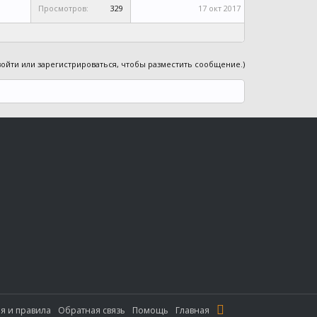
Просмотров:
329
17 окт 2017
ойти или зарегистрироваться, чтобы разместить сообщение.)
я и правила
Обратная связь
Помощь
Главная